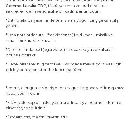
*Tatlı, mistik ve “lüks oryantal çiçek” hissi veren
Bvlgari Le
Gemme Lazulia EDP
, tütsü, yasemin ve oud etrafında
şekillenen derin ve sofistike bir kadın parfümüdür.
*Üst notalarda yasemin ile temiz ama yoğun bir çiçeksi açılış
yapar.
*Orta notalarda tütsü (frankincense) ile dumanlı, mistik ve
ruhani bir karakter kazanır.
*Dip notalarda oud (agarwood) ile sıcak, koyu ve kalıcı bir
odunsu iz bırakır.
*Genel hissi: Derin, gizemli ve lüks; “gece mavisi çöl rüyası” gibi
etkileyici, niş karakterli bir kadın parfümü.
*Vermiş olduğunuz siparişler ertesi gün kargoya verilir. Kapınıza
kadar teslim edilir.
*Eft/Havale,kapıda nakit ya da kredi kartıyla ödeme imkanı ile
alışveriş yapabilirsiniz.
*Önceliğimiz, memnuniyetinizdir.