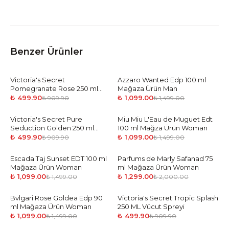
Benzer Ürünler
Victoria's Secret
-
45
%
Azzaro Wanted Edp 100 ml
-
27
%
Pomegranate Rose 250 ml
Mağaza Ürün Man
Vücut Spreyi
₺ 499.90
₺ 1,099.00
₺ 909.90
₺ 1,499.00
Victoria's Secret Pure
-
45
%
Miu Miu L'Eau de Muguet Edt
-
27
%
Seduction Golden 250 ml
100 ml Mağza Ürün Woman
Vücut Spreyi
₺ 499.90
₺ 1,099.00
₺ 909.90
₺ 1,499.00
Escada Taj Sunset EDT 100 ml
-
27
%
Parfums de Marly Safanad 75
-
35
%
Mağaza Ürün Woman
ml Mağaza Ürün Woman
₺ 1,099.00
₺ 1,299.00
₺ 1,499.00
₺ 2,000.00
Bvlgari Rose Goldea Edp 90
-
27
%
Victoria's Secret Tropic Splash
-
45
%
ml Mağaza Ürün Woman
250 ML Vücut Spreyi
₺ 1,099.00
₺ 499.90
₺ 1,499.00
₺ 909.90