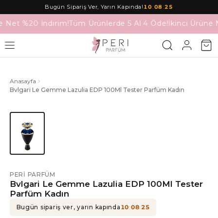
Bugün Sipariş Ver, Yarın Kapında!
10
:
08
:
25
e Net %20 İndirim!
Tüm Ürünlerde 5 Al 4 Öde!
İkinci Ürüne 
Anasayfa
Bvlgari Le Gemme Lazulia EDP 100Ml Tester Parfüm Kadın
PERI PARFÜM
Bvlgari Le Gemme Lazulia EDP 100Ml Tester
Parfüm Kadın
Bugün sipariş ver, yarın kapında
10
:
08
:
25