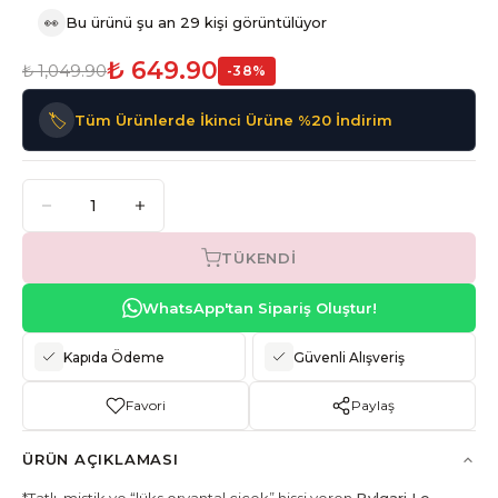
👀
Bu ürünü şu an 29 kişi görüntülüyor
₺ 649.90
₺ 1,049.90
-
38
%
🏷️
Tüm Ürünlerde İkinci Ürüne %20 İndirim
TÜKENDI
WhatsApp'tan Sipariş Oluştur!
Kapıda Ödeme
Güvenli Alışveriş
Favori
Paylaş
ÜRÜN AÇIKLAMASI