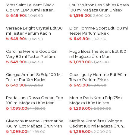
Yves Saint Laurent Black
-
38
%
Louis Vuitton Les Sables Roses
-
39
%
Opıum EDP 90ml Tester
100 ml Mağaza Ürün Unisex
Parfüm Kadın
₺ 649.90
₺ 1,599.00
₺ 1,049.90
₺ 2,600.00
Versace Bright Crystal Edt 90
-
38
%
Dior Homme Sport Edt 100 ml
-
38
%
ml Tester Parfüm Kadın
Tester Parfüm Erkek
₺ 649.90
₺ 649.90
₺ 1,049.90
₺ 1,049.90
Carolina Herrera Good Girl
-
38
%
Hugo Boss The Scent Edt 100
-
27
%
Very 80 ml Tester Parfüm
ml Mağaza Ürün Man
Kadın
₺ 649.90
₺ 1,099.00
₺ 1,049.90
₺ 1,499.00
Giorgio Armani Si Edp 100 ML
-
38
%
Gucci guilty Homme Edt 90 ml
-
38
%
Tester Parfüm Kadın
Tester Parfüm Erkek
₺ 649.90
₺ 649.90
₺ 1,049.90
₺ 1,049.90
Prada Luna Rossa Ocean Edp
-
27
%
Memo Paris Kedu Edp 75ml
-
35
%
100 ml Mağaza Ürün Man
Mağaza Ürün Unisex
₺ 1,099.00
₺ 1,299.00
₺ 1,499.00
₺ 2,000.00
Givenchy Insense Ultramarine
-
27
%
Matière Première Cologne
-
35
%
100 ml Edt Mağaza Ürün Man
Cédrat 100 ml Mağaza Ürün
Unisex
₺ 1,099.00
₺ 1,299.00
₺ 1,499.00
₺ 2,000.00