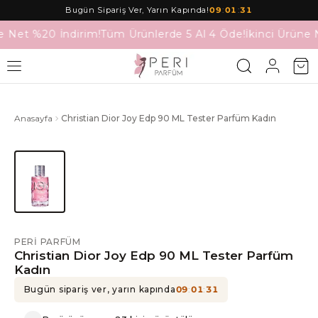
Bugün Sipariş Ver, Yarın Kapında!
09
:
01
:
31
e Net %20 İndirim!
Tüm Ürünlerde 5 Al 4 Öde!
İkinci Ürüne 
Anasayfa
Christian Dior Joy Edp 90 ML Tester Parfüm Kadın
PERI PARFÜM
Christian Dior Joy Edp 90 ML Tester Parfüm
Kadın
Bugün sipariş ver, yarın kapında
09
:
01
:
31