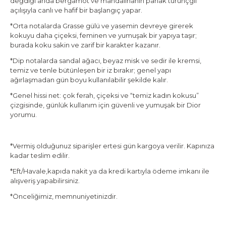
değdiği anda bergamot ve mandalinanın parlak turunçgil
açılışıyla canlı ve hafif bir başlangıç yapar.
*Orta notalarda Grasse gülü ve yasemin devreye girerek
kokuyu daha çiçeksi, feminen ve yumuşak bir yapıya taşır;
burada koku sakin ve zarif bir karakter kazanır.
*Dip notalarda sandal ağacı, beyaz misk ve sedir ile kremsi,
temiz ve tenle bütünleşen bir iz bırakır; genel yapı
ağırlaşmadan gün boyu kullanılabilir şekilde kalır.
*Genel hissi net:
çok ferah, çiçeksi ve “temiz kadın kokusu”
çizgisinde, günlük kullanım için güvenli ve yumuşak bir Dior
yorumu.
*Vermiş olduğunuz siparişler ertesi gün kargoya verilir. Kapınıza
kadar teslim edilir.
*Eft/Havale,kapıda nakit ya da kredi kartıyla ödeme imkanı ile
alışveriş yapabilirsiniz.
*Önceliğimiz, memnuniyetinizdir.