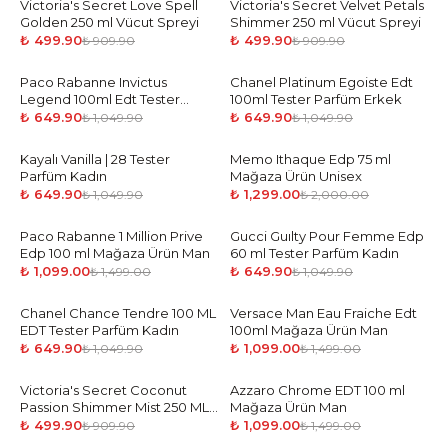
Victoria's Secret Love Spell
-
45
%
Victoria's Secret Velvet Petals
-
45
%
Golden 250 ml Vücut Spreyi
Shimmer 250 ml Vücut Spreyi
₺ 499.90
₺ 499.90
₺ 909.90
₺ 909.90
Paco Rabanne Invictus
-
38
%
Chanel Platinum Egoiste Edt
-
38
%
Legend 100ml Edt Tester
100ml Tester Parfüm Erkek
Parfüm Erkek
₺ 649.90
₺ 649.90
₺ 1,049.90
₺ 1,049.90
Kayalı Vanilla | 28 Tester
-
38
%
Memo Ithaque Edp 75 ml
-
35
%
Parfüm Kadın
Mağaza Ürün Unisex
₺ 649.90
₺ 1,299.00
₺ 1,049.90
₺ 2,000.00
Paco Rabanne 1 Million Prive
-
27
%
Gucci Guılty Pour Femme Edp
-
38
%
Edp 100 ml Mağaza Ürün Man
60 ml Tester Parfüm Kadın
₺ 1,099.00
₺ 649.90
₺ 1,499.00
₺ 1,049.90
Chanel Chance Tendre 100 ML
-
38
%
Versace Man Eau Fraiche Edt
-
27
%
EDT Tester Parfüm Kadın
100ml Mağaza Ürün Man
₺ 649.90
₺ 1,099.00
₺ 1,049.90
₺ 1,499.00
Victoria's Secret Coconut
-
45
%
Azzaro Chrome EDT 100 ml
-
27
%
Passion Shimmer Mist 250 ML
Mağaza Ürün Man
Vücut Spreyi
₺ 499.90
₺ 1,099.00
₺ 909.90
₺ 1,499.00