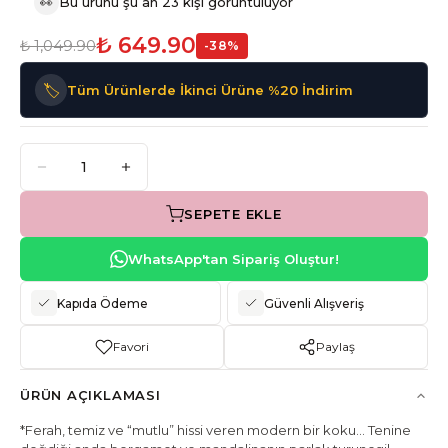
👀
Bu ürünü şu an 23 kişi görüntülüyor
₺ 649.90
₺ 1,049.90
-
38
%
🏷️
Tüm Ürünlerde İkinci Ürüne %20 İndirim
SEPETE EKLE
WhatsApp'tan Sipariş Oluştur!
Kapıda Ödeme
Güvenli Alışveriş
Favori
Paylaş
ÜRÜN AÇIKLAMASI
*Ferah, temiz ve “mutlu” hissi veren modern bir koku… Tenine