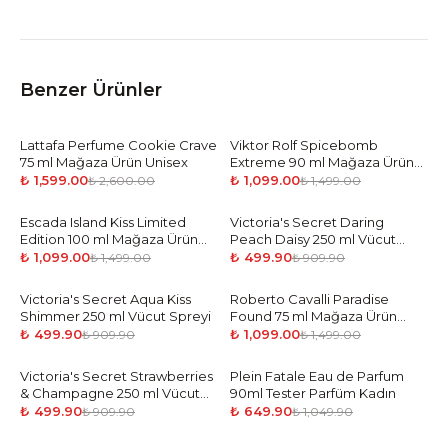
Benzer Ürünler
Lattafa Perfume Cookie Crave
-
39
%
Viktor Rolf Spicebomb
-
27
%
75 ml Mağaza Ürün Unisex
Extreme 90 ml Mağaza Ürün
Man
₺ 1,599.00
₺ 1,099.00
₺ 2,600.00
₺ 1,499.00
Escada Island Kiss Limited
-
27
%
Victoria's Secret Daring
-
45
%
Edition 100 ml Mağaza Ürün
Peach Daisy 250 ml Vücut
Woman
Spreyi
₺ 1,099.00
₺ 499.90
₺ 1,499.00
₺ 909.90
Victoria's Secret Aqua Kiss
-
45
%
Roberto Cavalli Paradise
-
27
%
Shimmer 250 ml Vücut Spreyi
Found 75 ml Mağaza Ürün
Woman
₺ 499.90
₺ 1,099.00
₺ 909.90
₺ 1,499.00
Victoria's Secret Strawberries
-
45
%
Plein Fatale Eau de Parfum
-
38
%
& Champagne 250 ml Vücut
90ml Tester Parfüm Kadın
Spreyi
₺ 499.90
₺ 649.90
₺ 909.90
₺ 1,049.90