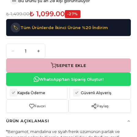
👀
Bu ürünü şu an 28 kişi görüntülüyor
₺ 1,099.00
₺ 1,499.00
-
27
%
🏷️
Tüm Ürünlerde İkinci Ürüne %20 İndirim
SEPETE EKLE
WhatsApp'tan Sipariş Oluştur!
Kapıda Ödeme
Güvenli Alışveriş
Favori
Paylaş
ÜRÜN AÇIKLAMASI
*Bergamot, mandalina ve siyah frenk üzümünün parlak ve