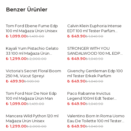
Benzer Ürünler
Tom Ford Ebene Fume Edp
-
27
%
Calvin Klein Euphoria Intense
-
38
%
100 ml Mağaza Ürün Unisex
EDT 100 ml Tester Parfüm
Erkek
₺ 1,099.00
₺ 649.90
₺ 1,499.00
₺ 1,049.90
Kayali Yum Pistachio Gelato
-
35
%
STRONGER WITH YOU
-
38
%
33 100 ml Mağaza Ürün
SANDALWOOD 100 ML EDP
Woman
Tester Parfüm Erkek
₺ 1,299.00
₺ 649.90
₺ 2,000.00
₺ 1,049.90
Victoria's Secret Floral Boom
-
45
%
Givenchy Gentleman Edp 100
-
38
%
250 ML Vücut Spreyi
ml Tester Erkek Parfüm
₺ 499.90
₺ 649.90
₺ 909.90
₺ 1,049.90
Tom Ford Noir De Noir Edp
-
27
%
Paco Rabanne Invictus
-
38
%
100 ml Mağaza Ürün Man
Legend 100ml Edt Tester
Parfüm Erkek
₺ 1,099.00
₺ 649.90
₺ 1,499.00
₺ 1,049.90
Mancera Wild Python 120 ml
-
35
%
Valentino Born In Roma Uomo
-
38
%
Mağaza Ürün Unisex
Eau De Toilette 100 ml Tester
Parfüm Erkek
₺ 1,299.00
₺ 649.90
₺ 2,000.00
₺ 1,049.90