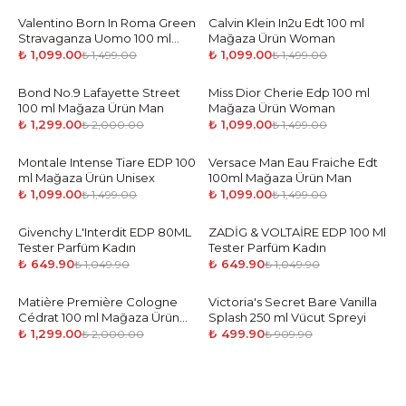
Valentino Born In Roma Green
-
27
%
Calvin Klein In2u Edt 100 ml
-
27
%
Stravaganza Uomo 100 ml
Mağaza Ürün Woman
Mağaza Ürün Man
₺ 1,099.00
₺ 1,099.00
₺ 1,499.00
₺ 1,499.00
Bond No.9 Lafayette Street
-
35
%
Miss Dior Cherie Edp 100 ml
-
27
%
100 ml Mağaza Ürün Man
Mağaza Ürün Woman
₺ 1,299.00
₺ 1,099.00
₺ 2,000.00
₺ 1,499.00
Montale Intense Tiare EDP 100
-
27
%
Versace Man Eau Fraiche Edt
-
27
%
ml Mağaza Ürün Unisex
100ml Mağaza Ürün Man
₺ 1,099.00
₺ 1,099.00
₺ 1,499.00
₺ 1,499.00
Givenchy L'Interdit EDP 80ML
-
38
%
ZADİG & VOLTAİRE EDP 100 Ml
-
38
%
Tester Parfüm Kadın
Tester Parfüm Kadın
₺ 649.90
₺ 649.90
₺ 1,049.90
₺ 1,049.90
Matière Première Cologne
-
35
%
Victoria's Secret Bare Vanilla
-
45
%
Cédrat 100 ml Mağaza Ürün
Splash 250 ml Vücut Spreyi
Unisex
₺ 1,299.00
₺ 499.90
₺ 2,000.00
₺ 909.90