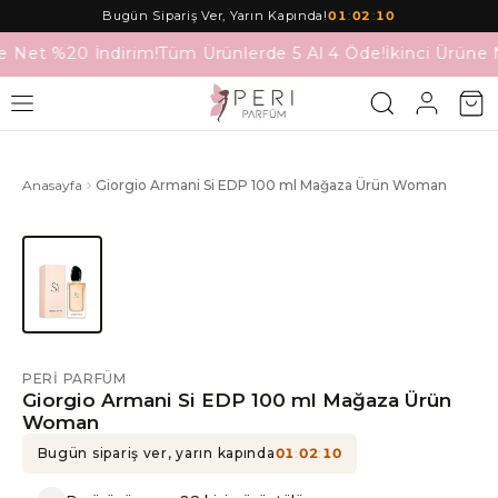
Bugün Sipariş Ver, Yarın Kapında!
01
:
02
:
10
e Net %20 İndirim!
Tüm Ürünlerde 5 Al 4 Öde!
İkinci Ürüne 
Anasayfa
Giorgio Armani Si EDP 100 ml Mağaza Ürün Woman
PERI PARFÜM
Giorgio Armani Si EDP 100 ml Mağaza Ürün
Woman
Bugün sipariş ver, yarın kapında
01
:
02
:
10