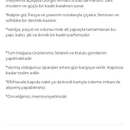
meyvemsi açılışıyla Giorgio Armani Sì Eau de Parfum; zarif,
modern ve güçlü bir kadın karakteri sunar.
*Kalpte gül, frezya ve yasemin notalarıyla çiçeksi, feminen ve
sofistike bir derinlik kazanır.
*Vanilya, paçuli ve odunsu misk alt yapısıyla tamamlanan bu
yapı, kalıcı, şık ve ikonik bir kadın parfümüdür.
*Tüm Mağaza Ürünlerimiz Jelatinli ve Kutulu gönderim
yapılmaktadır.
*Vermiş olduğunuz siparişler ertesi gün kargoya verilir. Kapınıza
kadar teslim edilir.
*Eft/Havale,kapıda nakit ya da kredi kartıyla ödeme imkanı ile
alışveriş yapabilirsiniz.
*Önceliğimiz, memnuniyetinizdir.