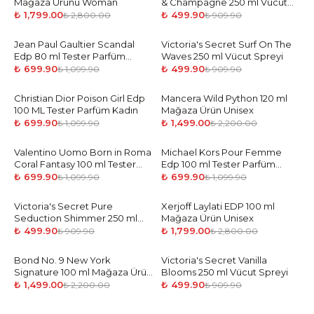
Mağaza Ürünü Woman
& Champagne 250 ml Vücut
Spreyi
₺ 1,799.00
₺ 499.90
₺ 2,800.00
₺ 909.90
Jean Paul Gaultier Scandal
-
36
%
Victoria's Secret Surf On The
-
45
%
Edp 80 ml Tester Parfüm
Waves 250 ml Vücut Spreyi
Kadın
₺ 699.90
₺ 499.90
₺ 1,099.90
₺ 909.90
Christian Dior Poison Girl Edp
-
36
%
Mancera Wild Python 120 ml
-
32
%
100 ML Tester Parfüm Kadın
Mağaza Ürün Unisex
₺ 699.90
₺ 1,499.00
₺ 1,099.90
₺ 2,200.00
Valentino Uomo Born in Roma
-
36
%
Michael Kors Pour Femme
-
36
%
Coral Fantasy 100 ml Tester
Edp 100 ml Tester Parfüm
Parfüm Erkek
Kadın
₺ 699.90
₺ 699.90
₺ 1,099.90
₺ 1,099.90
Victoria's Secret Pure
-
45
%
Xerjoff Laylati EDP 100 ml
-
36
%
Seduction Shimmer 250 ml
Mağaza Ürün Unisex
Vücut Spreyi
₺ 499.90
₺ 1,799.00
₺ 909.90
₺ 2,800.00
Bond No. 9 New York
-
32
%
Victoria's Secret Vanilla
-
45
%
Signature 100 ml Mağaza Ürün
Blooms 250 ml Vücut Spreyi
Unisex
₺ 1,499.00
₺ 499.90
₺ 2,200.00
₺ 909.90