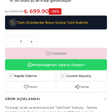
👀
Bu ürünü şu an 8 kişi görüntülüyor
₺ 699.90
₺ 1,099.90
-
36
%
🏷️
Tüm Ürünlerde İkinci Ürüne %20 İndirim
TÜKENDI
WhatsApp'tan Sipariş Oluştur!
Kapıda Ödeme
Güvenli Alışveriş
Favori
Paylaş
ÜRÜN AÇIKLAMASI
*Güneşli, sıcak ve kremamsı bir “tatil hissi” kokusu… Tenine