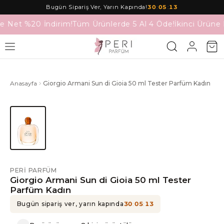
Bugün Sipariş Ver, Yarın Kapında!
30
:
05
:
13
ne Net %20 İndirim!
Tüm Ürünlerde 5 Al 4 Öde!
İkinci Ürüne 
Anasayfa
Giorgio Armani Sun di Gioia 50 ml Tester Parfüm Kadın
PERI PARFÜM
Giorgio Armani Sun di Gioia 50 ml Tester
Parfüm Kadın
Bugün sipariş ver, yarın kapında
30
:
05
:
13