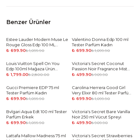
Benzer Ürünler
Estee Lauder Modern Muse Le
-
36
%
Valentino Donna Edp 100 ml
-
36
%
Rouge Gloss Edp 100 ML
Tester Parfüm Kadın
Tester Parfüm Kadın
₺ 699.90
₺ 699.90
₺ 1,099.90
₺ 1,099.90
Louis Vuitton Spell On You
-
36
%
Victoria's Secret Coconut
-
45
%
Edp 100ml Mağaza Ürün
Passion Noir Fragrance Mist
Woman
250 ML Vücut Spreyi
₺ 1,799.00
₺ 499.90
₺ 2,800.00
₺ 909.90
Gucci Premiere EDP 75 ml
-
36
%
Carolina Herrera Good Girl
-
36
%
Tester Parfüm Kadın
Very Elixir 80 ml Tester Parfüm
Kadın
₺ 699.90
₺ 699.90
₺ 1,099.90
₺ 1,099.90
Bvlgari Aqua Edt 100 ml Tester
-
36
%
Victoria's Secret Bare Vanilla
-
45
%
Parfüm Erkek
Noir 250 ml Vücut Spreyi
₺ 699.90
₺ 499.90
₺ 1,099.90
₺ 909.90
Lattafa Mallow Madness 75 ml
-
36
%
Victoria's Secret Strawberries
-
45
%