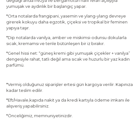
değdiği anda frezya ve bergamotun hafif ferah açılışıyla
yumuşak ve aydınlık bir başlangıç yapar.
*Orta notalarda frangipani, yasemin ve ylang-ylang devreye
girerek kokuyu daha egzotik, çiçeksi ve tropikal bir feminen
yapıya taşır.
*Dip notalarda vanilya, amber ve miskimsi-odunsu dokularla
sıcak, kremamsı ve tenle bütünleşen bir iz bırakır.
*Genel hissi net: “güneş kremi gibi yumuşak çiçekler + vanilya”
dengesiyle rahat, tatlı değil ama sıcak ve huzurlu bir yaz kadın
parfümü.
*Vermiş olduğunuz siparişler ertesi gün kargoya verilir. Kapınıza
kadar teslim edilir.
*Eft/Havale,kapıda nakit ya da kredi kartıyla ödeme imkanı ile
alışveriş yapabilirsiniz.
*Önceliğimiz, memnuniyetinizdir.