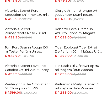
Parfüm Kadın
Edition Edp 80 ml Tester
₺ 649.90
₺ 649.90
₺ 1,049.90
₺ 1,049.90
Parfüm Kadın
Victoria's Secret Pure
-
45
%
Giorgio Armani stronger with
-
38
%
Seduction Shimmer 250 ml
you Amber 100ml Tester
Vücut Spreyi
Parfüm Erkek
₺ 499.90
₺ 649.90
₺ 909.90
₺ 1,049.90
Victoria's Secret
-
45
%
Roberto Cavalli Paradiso
-
27
%
Pomegranate Rose 250 ml
Azzurro Edp 75 ml Mağaza
Vücut Spreyi
Ürün Woman
₺ 499.90
₺ 1,099.00
₺ 909.90
₺ 1,499.00
Tom Ford Jasmin Rouge 100
-
38
%
Tiger Zoologist Tiger Extrait
-
35
%
ml Tester Parfüm Unisex
De Parfum 60ml Mağaza Ürün
Unisex
₺ 649.90
₺ 1,299.00
₺ 1,049.90
₺ 2,000.00
Victoria's Secret Love Spell
-
45
%
Elie Saab Girl Of Now Edp 90
-
27
%
Candied 250 ml Vücut Spreyi
ml Mağaza Ürün Woman
₺ 499.90
₺ 1,099.00
₺ 909.90
₺ 1,499.00
Penhaligon's The Omniscient
-
39
%
Parfums de Marly Safanad 75
-
35
%
Mr. Thompson Edp 75 ml
ml Mağaza Ürün Woman
Mağaza Ürün Unisex
₺ 1,599.00
₺ 1,299.00
₺ 2,600.00
₺ 2,000.00