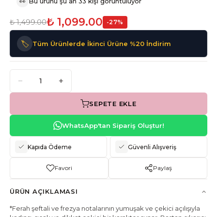
👀
Bu ürünü şu an 33 kişi görüntülüyor
₺ 1,099.00
₺ 1,499.00
-
27
%
🏷️
Tüm Ürünlerde İkinci Ürüne %20 İndirim
SEPETE EKLE
WhatsApp'tan Sipariş Oluştur!
Kapıda Ödeme
Güvenli Alışveriş
Favori
Paylaş
ÜRÜN AÇIKLAMASI
*Ferah şeftali ve frezya notalarının yumuşak ve çekici açılışıyla