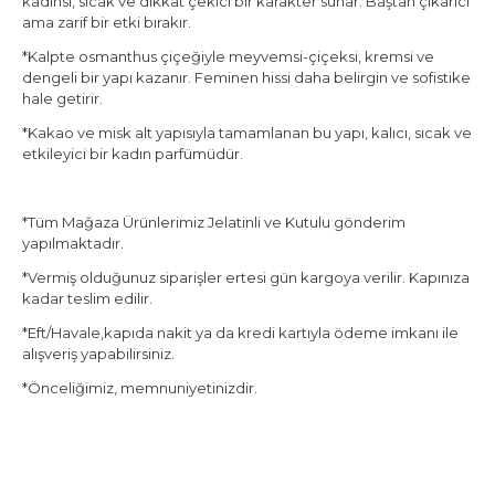
kadınsı, sıcak ve dikkat çekici bir karakter sunar. Baştan çıkarıcı
ama zarif bir etki bırakır.
*Kalpte osmanthus çiçeğiyle meyvemsi-çiçeksi, kremsi ve
dengeli bir yapı kazanır. Feminen hissi daha belirgin ve sofistike
hale getirir.
*Kakao ve misk alt yapısıyla tamamlanan bu yapı, kalıcı, sıcak ve
etkileyici bir kadın parfümüdür.
*Tüm Mağaza Ürünlerimiz Jelatinli ve Kutulu gönderim
yapılmaktadır.
*Vermiş olduğunuz siparişler ertesi gün kargoya verilir. Kapınıza
kadar teslim edilir.
*Eft/Havale,kapıda nakit ya da kredi kartıyla ödeme imkanı ile
alışveriş yapabilirsiniz.
*Önceliğimiz, memnuniyetinizdir.