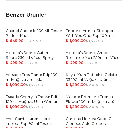
Benzer Ürünler
Chanel Gabrielle 100 ML Tester
-
38
%
Emporio Armani Stronger
-
27
%
Parfüm Kadın
With You Oud Edp 100 ml
Mağaza Ürün Unisex
₺ 649.90
₺ 1,099.00
₺ 1,049.90
₺ 1,499.00
Victoria's Secret Autumn
-
45
%
Victoria's Secret Amber
-
45
%
Shore 250 ml Vücut Spreyi
Romance Noir 250m ml Vücut
Spreyi
₺ 499.90
₺ 499.90
₺ 909.90
₺ 909.90
Versace Eros Flame Edp 100
-
27
%
Kayali Yum Pistachio Gelato
-
35
%
ml Mağaza Ürün Man
33 100 ml Mağaza Ürün
Woman
₺ 1,099.00
₺ 1,299.00
₺ 1,499.00
₺ 2,000.00
Escada Cherry İn The Air Edt
-
27
%
Matiere Premiere French
-
35
%
100 ml Mağaza Ürün Woman
Flower 100 ml Mağaza Ürün
Unisex
₺ 1,099.00
₺ 1,299.00
₺ 1,499.00
₺ 2,000.00
Yves Saint Laurent Libre
-
38
%
Carolina Herrera Good Girl
-
38
%
Intense Edp 90 ml Tester
Glorious Gold Collector