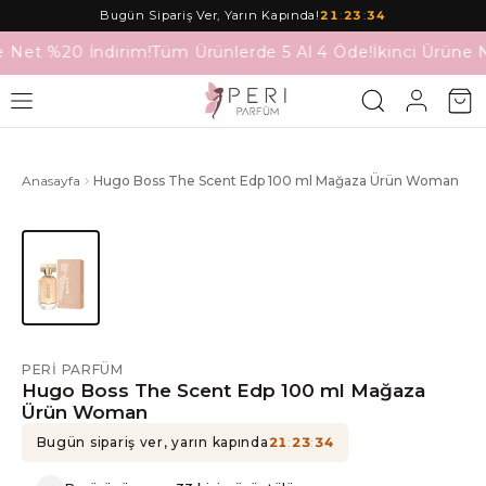
Bugün Sipariş Ver, Yarın Kapında!
21
:
23
:
34
e Net %20 İndirim!
Tüm Ürünlerde 5 Al 4 Öde!
İkinci Ürüne 
Anasayfa
Hugo Boss The Scent Edp 100 ml Mağaza Ürün Woman
PERI PARFÜM
Hugo Boss The Scent Edp 100 ml Mağaza
Ürün Woman
Bugün sipariş ver, yarın kapında
21
:
23
:
34