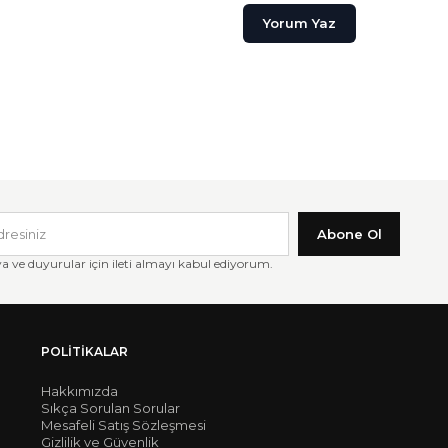
Yorum Yaz
Abone Ol
ve duyurular için ileti almayı kabul ediyorum.
POLITIKALAR
Hakkımızda
Sıkça Sorulan Sorular
Mesafeli Satış Sözleşmesi
Gizlilik ve Güvenlik