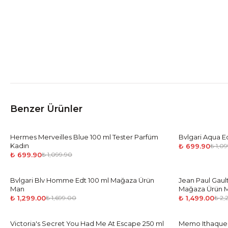
Benzer Ürünler
Hermes Merveilles Blue 100 ml Tester Parfüm
-
36
%
Bvlgari Aqua E
-
36
%
Kadın
₺ 699.90
₺ 1,0
₺ 699.90
₺ 1,099.90
Bvlgari Blv Homme Edt 100 ml Mağaza Ürün
-
24
%
Jean Paul Gault
-
32
%
Man
Mağaza Ürün 
₺ 1,299.00
₺ 1,499.00
₺ 1,699.00
₺ 2,
Victoria's Secret You Had Me At Escape 250 ml
-
45
%
Memo Ithaque 
-
32
%