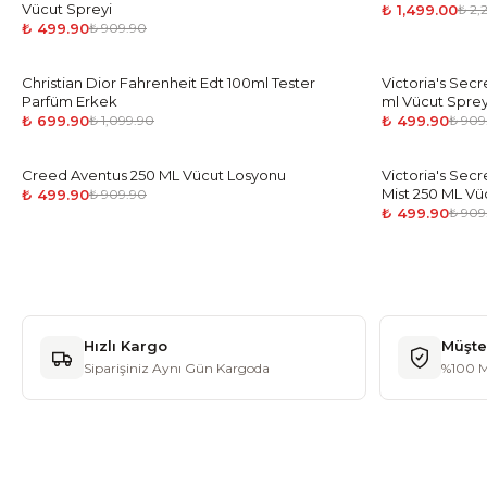
Vücut Spreyi
₺ 1,499.00
₺ 2,
₺ 499.90
₺ 909.90
Christian Dior Fahrenheit Edt 100ml Tester
-
36
%
Victoria's Sec
-
45
%
Parfüm Erkek
ml Vücut Sprey
₺ 699.90
₺ 499.90
₺ 1,099.90
₺ 909
Creed Aventus 250 ML Vücut Losyonu
-
45
%
Victoria's Secre
-
45
%
Mist 250 ML Vü
₺ 499.90
₺ 909.90
₺ 499.90
₺ 909
Hızlı Kargo
Müşte
Siparişiniz Aynı Gün Kargoda
%100 M