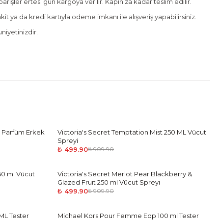
rişler ertesi gün kargoya verilir. Kapınıza kadar teslim edilir.
it ya da kredi kartıyla ödeme imkanı ile alışveriş yapabilirsiniz.
iyetinizdir.
r Parfüm Erkek
Victoria's Secret Temptation Mist 250 ML Vücut
-
45
%
Spreyi
₺ 499.90
₺ 909.90
50 ml Vücut
Victoria's Secret Merlot Pear Blackberry &
-
45
%
Glazed Fruit 250 ml Vücut Spreyi
₺ 499.90
₺ 909.90
ML Tester
Michael Kors Pour Femme Edp 100 ml Tester
-
36
%