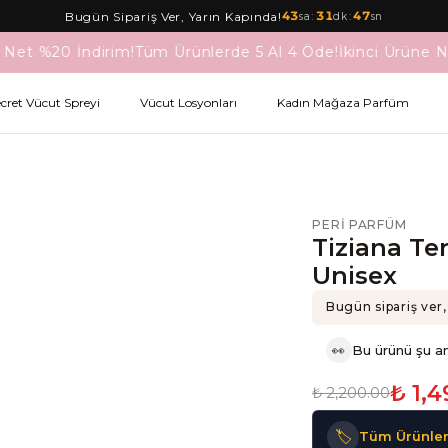
43
:
31
:
46
Bugün Sipariş Ver, Yarın Kapında!
sa
dk
sn
 Net %20 İndirim!
Tüm Ürünlerde 5 Al 4 Öde!
İkinci Ürüne N
ecret Vücut Spreyi
Vücut Losyonları
Kadın Mağaza Parfüm
PERI PARFÜM
Tiziana Te
Unisex
Bugün sipariş ver,
👀
Bu ürünü şu an
₺ 1,
₺ 2,200.00
🏷️
Tüm Ürünler