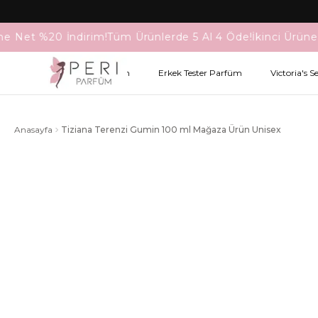
ne Net %20 İndirim!
Tüm Ürünlerde 5 Al 4 Öde!
İkinci Ürüne
Kadın Tester Parfüm
Erkek Tester Parfüm
Victoria's S
Anasayfa
Tiziana Terenzi Gumin 100 ml Mağaza Ürün Unisex