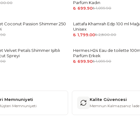
Parfüm Kadın
200.00
₺ 699.90
₺ 1,099.90
ret Coconut Passion Shimmer 250
Lattafa Khamrah Edp 100 ml Mağ
-
36
%
i
Unisex
₺ 1,799.00
.90
₺ 2,800.00
t Velvet Petals Shimmer Işıltılı
Hermes H24 Eau de toilette 100m
-
36
%
cut Spreyi
Parfüm Erkek
₺ 699.90
.90
₺ 1,099.90
ri Memnuniyeti
Kalite Güvencesi
üşteri Memnuniyeti
Memnun Kalmazsanız İade 