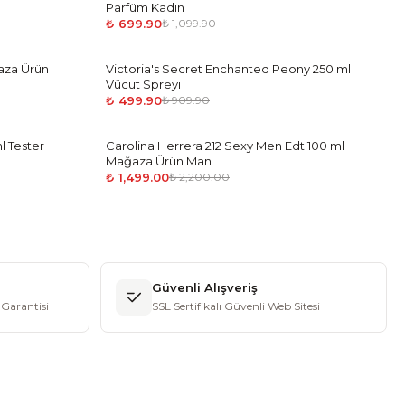
Parfüm Kadın
₺ 699.90
₺ 1,099.90
aza Ürün
Victoria's Secret Enchanted Peony 250 ml
-
45
%
Vücut Spreyi
₺ 499.90
₺ 909.90
l Tester
Carolina Herrera 212 Sexy Men Edt 100 ml
-
32
%
Mağaza Ürün Man
₺ 1,499.00
₺ 2,200.00
Güvenli Alışveriş
Garantisi
SSL Sertifikalı Güvenli Web Sitesi