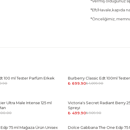
*Vermiş olduğunuz sipa
*Eft/Havale,kapıda nak
*Önceliğimiz, memnun
dt 100 ml Tester Parfüm Erkek
Burberry Classic Edt 100ml Teste
-
36
%
₺ 699.90
99.90
₺ 1,099.90
ier Ultra Male Intense 125 ml
Victoria's Secret Radiant Berry 2
-
45
%
Man
Spreyi
₺ 499.90
200.00
₺ 909.90
Edp 75 ml Mağaza Ürün Unisex
Dolce Gabbana The One Edp 75 
-
36
%