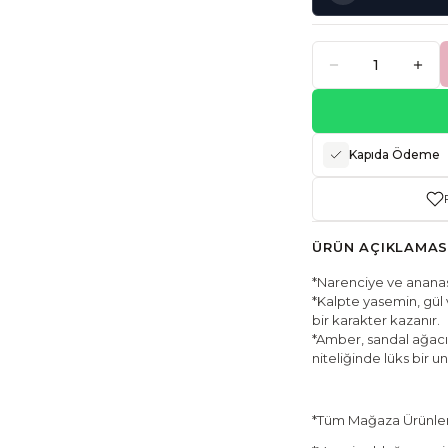
Kapıda Ödeme
ÜRÜN AÇIKLAMAS
*Narenciye ve ananasın 
*Kalpte yasemin, gül 
bir karakter kazanır.
*Amber, sandal ağacı
niteliğinde lüks bir u
*Tüm Mağaza Ürünleri