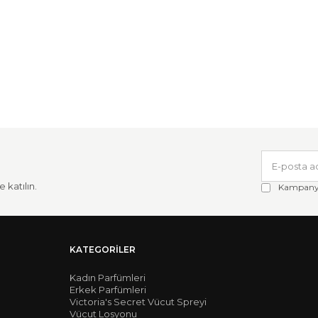
 katılın.
Kampanya 
KATEGORILER
Kadın Parfümleri
Erkek Parfümleri
Victoria's Secret Vücut Spreyi
Vücut Losyonu