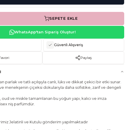
SEPETE EKLE
WhatsApp'tan Sipariş Oluştur!
Güvenli Alışveriş
Favori
Paylaş
I
parlak ve tatlı açılışıyla canlı, lüks ve dikkat çekici bir etki sunar.
ve menekşenin çiçeksi dokularıyla daha sofistike, zarif ve dengeli
, oud ve miskle tamamlanan bu yoğun yapı, kalıcı ve imza
nisex niş parfümdür.
miz Jelatinli ve Kutulu gönderim yapılmaktadır