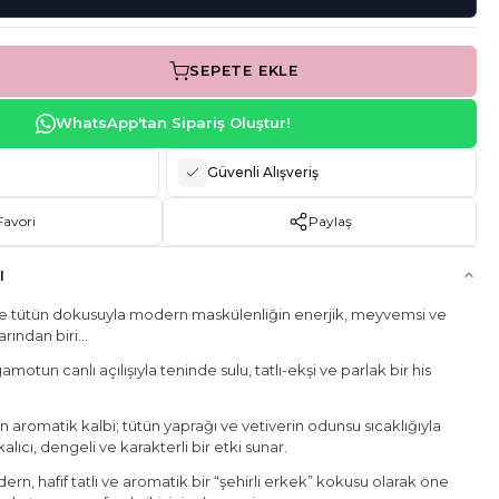
SEPETE EKLE
WhatsApp'tan Sipariş Oluştur!
Güvenli Alışveriş
Favori
Paylaş
I
 ve tütün dokusuyla modern maskülenliğin enerjik, meyvemsi ve
arından biri…
motun canlı açılışıyla teninde sulu, tatlı-ekşi ve parlak bir his
n aromatik kalbi; tütün yaprağı ve vetiverin odunsu sıcaklığıyla
lıcı, dengeli ve karakterli bir etki sunar.
ern, hafif tatlı ve aromatik bir “şehirli erkek” kokusu olarak öne