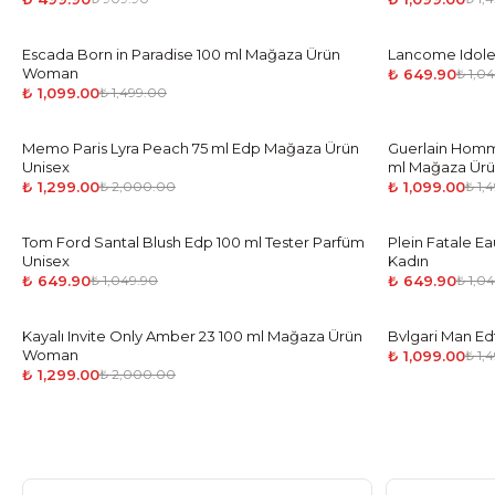
Escada Born in Paradise 100 ml Mağaza Ürün
-
27
%
Lancome Idole
-
38
%
Woman
₺ 649.90
₺ 1,0
₺ 1,099.00
₺ 1,499.00
Memo Paris Lyra Peach 75 ml Edp Mağaza Ürün
-
35
%
Guerlain Homm
-
27
%
Unisex
ml Mağaza Ür
₺ 1,299.00
₺ 1,099.00
₺ 2,000.00
₺ 1,
Tom Ford Santal Blush Edp 100 ml Tester Parfüm
-
38
%
Plein Fatale E
-
38
%
Unisex
Kadın
₺ 649.90
₺ 649.90
₺ 1,049.90
₺ 1,0
Kayalı Invite Only Amber 23 100 ml Mağaza Ürün
-
35
%
Bvlgari Man E
-
27
%
Woman
₺ 1,099.00
₺ 1,
₺ 1,299.00
₺ 2,000.00