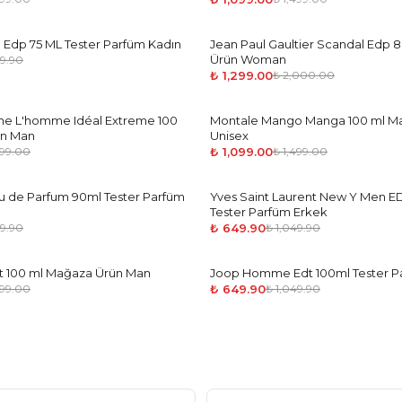
 Edp 75 ML Tester Parfüm Kadın
Jean Paul Gaultier Scandal Edp 
-
35
%
Ürün Woman
49.90
₺ 1,299.00
₺ 2,000.00
e L'homme Idéal Extreme 100
Montale Mango Manga 100 ml M
-
27
%
ün Man
Unisex
₺ 1,099.00
499.00
₺ 1,499.00
au de Parfum 90ml Tester Parfüm
Yves Saint Laurent New Y Men E
-
38
%
Tester Parfüm Erkek
₺ 649.90
49.90
₺ 1,049.90
dt 100 ml Mağaza Ürün Man
Joop Homme Edt 100ml Tester P
-
38
%
₺ 649.90
499.00
₺ 1,049.90