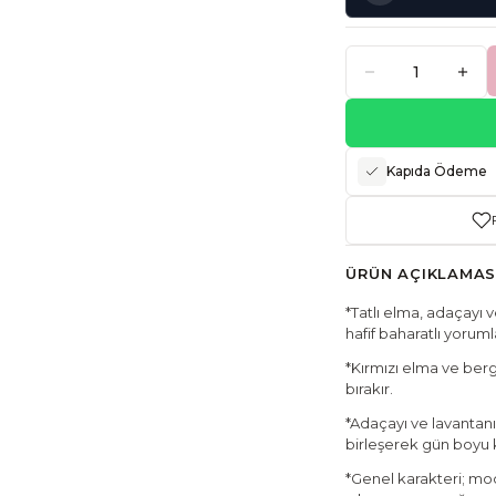
Kapıda Ödeme
ÜRÜN AÇIKLAMAS
*Tatlı elma, adaçayı
hafif baharatlı yoruml
*Kırmızı elma ve berga
bırakır.
*Adaçayı ve lavantanı
birleşerek gün boyu ka
*Genel karakteri; mod