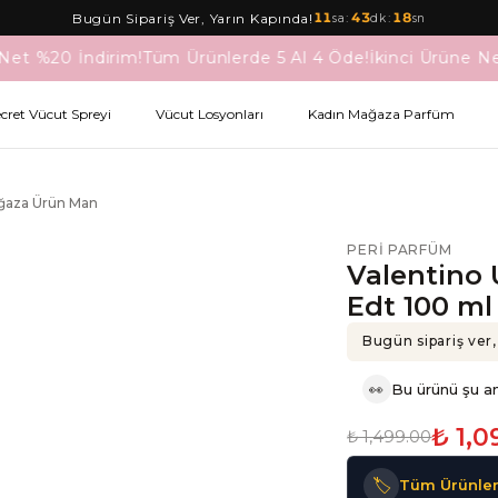
11
:
43
:
18
Bugün Sipariş Ver, Yarın Kapında!
sa
dk
sn
Net %20 İndirim!
Tüm Ürünlerde 5 Al 4 Öde!
İkinci Ürüne Ne
ecret Vücut Spreyi
Vücut Losyonları
Kadın Mağaza Parfüm
ağaza Ürün Man
PERI PARFÜM
Valentino
Edt 100 m
Bugün sipariş ver,
👀
Bu ürünü şu an
₺ 1,0
₺ 1,499.00
🏷️
Tüm Ürünler