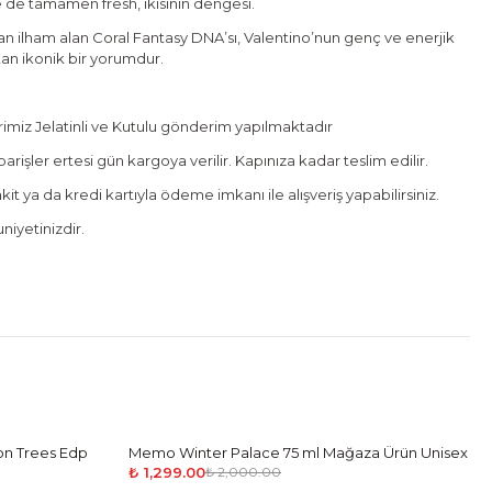
e de tamamen fresh, ikisinin dengesi.
 ilham alan Coral Fantasy DNA’sı, Valentino’nun genç ve enerjik
ıtan ikonik bir yorumdur.
miz Jelatinli ve Kutulu gönderim yapılmaktadır
rişler ertesi gün kargoya verilir. Kapınıza kadar teslim edilir.
it ya da kredi kartıyla ödeme imkanı ile alışveriş yapabilirsiniz.
iyetinizdir.
on Trees Edp
Memo Winter Palace 75 ml Mağaza Ürün Unisex
-
35
%
₺ 1,299.00
₺ 2,000.00