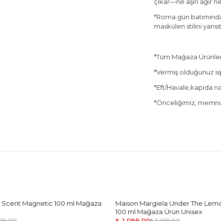
çıkar—ne aşırı ağır n
*Roma gün batımından
maskülen stilini yans
*Tüm Mağaza Ürünleri
*Vermiş olduğunuz sipa
*Eft/Havale,kapıda nak
*Önceliğimiz, memnun
 Scent Magnetic 100 ml Mağaza
Maison Margiela Under The Lem
-
27
%
100 ml Mağaza Ürün Unisex
₺ 1,099.00
499.00
₺ 1,499.00