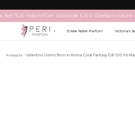
e Net %20 İndirim!
Tüm Ürünlerde 5 Al 4 Öde!
İkinci Ürüne 
Kadın Tester Parfüm
Erkek Tester Parfüm
Victoria's S
Anasayfa
Valentino Uomo Born in Roma Coral Fantasy Edt 100 ml M