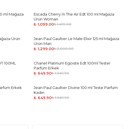
80 ml Mağaza
Escada Cherry İn The Air Edt 100 ml Mağaza
-
27
%
Ürün Woman
₺ 1,099.00
₺ 1,499.00
ağaza Ürün
Jean Paul Gaultier Le Male Elixir 125 ml Mağaza
-
35
%
Ürün Man
₺ 1,299.00
₺ 2,000.00
DT 100ML
Chanel Platinum Egoiste Edt 100ml Tester
-
38
%
Parfüm Erkek
₺ 649.90
₺ 1,049.90
arfüm Erkek
Jean Paul Gaultier Divine 100 ml Teste Parfüm
-
38
%
Kadın
₺ 649.90
₺ 1,049.90