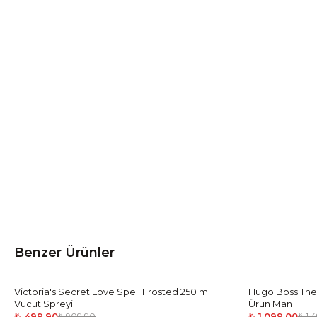
Benzer Ürünler
Victoria's Secret Love Spell Frosted 250 ml
-
45
%
Hugo Boss The
-
27
%
Vücut Spreyi
Ürün Man
₺ 499.90
₺ 1,099.00
₺ 909.90
₺ 1,